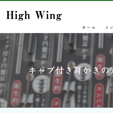
ホーム
コ
キャプ付き耳かきの