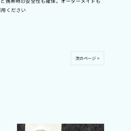
感と携帯時の安全性も確保。オーダーメイドも
利用ください
次のページ >