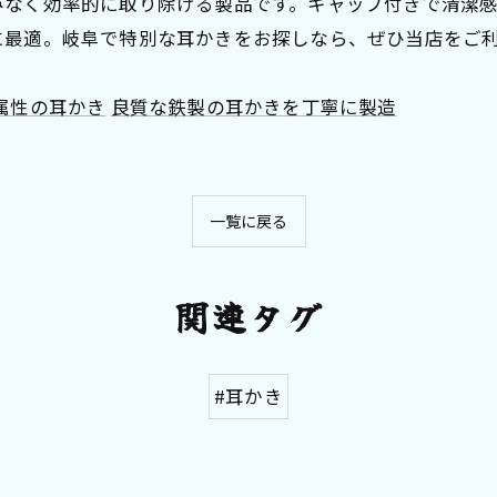
みなく効率的に取り除ける製品です。キャップ付きで清潔
に最適。岐阜で特別な耳かきをお探しなら、ぜひ当店をご
属性の耳かき
良質な鉄製の耳かきを丁寧に製造
一覧に戻る
関連タグ
#耳かき