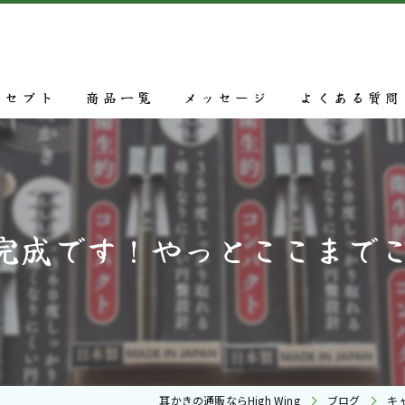
ンセプト
商品一覧
メッセージ
よくある質問
完成です！やっとここまでこれ
耳かきの通販ならHigh Wing
ブログ
キ