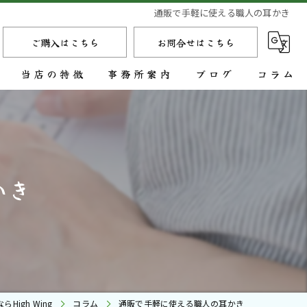
通販で手軽に使える職人の耳かき
ご購入はこちら
お問合せはこちら
当店の特徴
事務所案内
ブログ
コラム
鉄
金
かき
持ち運び
金属
オーダーメイド
High Wing
コラム
通販で手軽に使える職人の耳かき