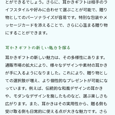
オリジナルの耳かきで驚きを
とができるでしょう。さらに、耳かきギフトは相手のラ
イフスタイルや好みに合わせて選ぶことが可能で、贈り
驚きを呼ぶ耳かきギフト
物としてのパーソナライズが容易です。特別な包装やメ
耳かきプレゼントでサプライズ
ッセージカードを添えることで、さらに心温まる贈り物
オリジナル耳かきの選び方
にすることができます。
耳かきギフトで驚きの瞬間を
オリジナルデザインの魅力
耳かきギフトの新しい魅力を探る
耳かきで特別な驚きを
耳かきギフトの新しい魅力は、その多様性にあります。
心に残る耳かきギフトの魅力
通販市場の拡大により、様々なデザインや素材の耳かき
耳かきギフトの魅力を深掘り
が手に入るようになりました。これにより、贈り物とし
記憶に残る耳かきプレゼント
ての選択肢が増え、より個性的なプレゼントが可能にな
っています。例えば、伝統的な和風デザインの耳かき
心に響く耳かきの特徴
や、モダンなデザインを施したものなど、選ぶ楽しさも
耳かきギフトで心を掴む
広がります。また、耳かきはその実用性から、贈る側も
忘れられない耳かきの贈り物
受け取る側も日常的に使える点が大きな魅力です。さら
心に残るプレゼントの選び方