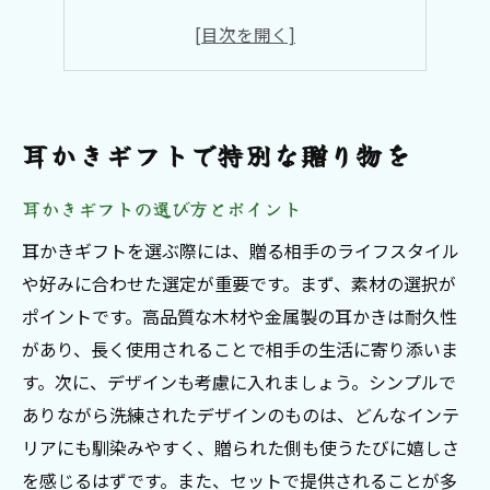
特別な人への心温まる耳かき
耳かきギフトの新しい魅力を探る
思いが伝わる耳かきプレゼント
耳かきで特別な瞬間を作る
耳かきギフトで特別な贈り物を
心のこもった耳かきプレゼント
耳かきギフトの選び方とポイント
耳かきプレゼントの選び方とは
耳かきギフトで感謝を伝える
耳かきギフトを選ぶ際には、贈る相手のライフスタイル
や好みに合わせた選定が重要です。まず、素材の選択が
特別な耳かきで心に残る贈り物
ポイントです。高品質な木材や金属製の耳かきは耐久性
心がこもった耳かきの作り方
があり、長く使用されることで相手の生活に寄り添いま
耳かきをプレゼントに選ぶ理由
す。次に、デザインも考慮に入れましょう。シンプルで
思い出に残る耳かきギフトの工夫
ありながら洗練されたデザインのものは、どんなインテ
オリジナル耳かきで喜びを贈る
リアにも馴染みやすく、贈られた側も使うたびに嬉しさ
オリジナル耳かきの魅力とは
を感じるはずです。また、セットで提供されることが多