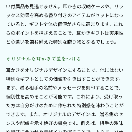
喜ばれる耳かきプレゼントの秘密
い付属品も見逃せません。耳かきの収納ケースや、リラ
ックス効果を高める香り付きのアイテムがセットになっ
オリジナルデザインで感動を
ていると、ギフト全体の価値がさらに高まります。これ
耳かきギフトで新しい喜びを
らのポイントを押さえることで、耳かきギフトは実用性
耳かきプレゼントの特別な選び方
と心遣いを兼ね備えた特別な贈り物となるでしょう。
オリジナル耳かきで笑顔を贈ろう
特別な耳かきギフトの選び方
オリジナルな耳かきで差をつける
耳かきギフト選びの重要ポイント
耳かきをオリジナルデザインにすることで、他にはない
プレゼントに最適な耳かきとは
特別なギフトとしての価値を引き出すことができます。
特別な耳かきの選び方を解説
まず、贈る相手の名前やメッセージを刻印することで、
耳かきプレゼントの選び方のコツ
個別性を高めることが可能です。これにより、受け取っ
た方は自分だけのために作られた特別感を味わうことが
特別感を演出する耳かきギフト
できます。また、オリジナルのデザインは、贈る側のセ
耳かきで心に残る贈り物を
ンスや配慮を示す絶好の機会です。例えば、相手の趣味
想いを伝える耳かきプレゼント
や興味に合わせたデザインを選ぶことで、よりパーソナ