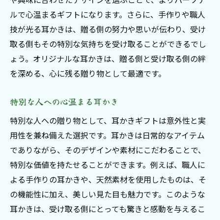
耳かきで心を伝える方法
ルで心温まるギフトになります。さらに、手作りや職人
プレゼントに込める思いとは
技が光る耳かきは、贈る側の努力や思いが伝わり、受け
耳かきギフトで伝える想い
取る側もその特別な気持ちを受け取ることができるでし
心に響く耳かきの選び方
ょう。オリジナルな耳かきは、贈る側と受け取る側の絆
耳かきプレゼントで驚きを
を深める、心に残る贈り物として最適です。
思いを耳かきで形にする
特別な人への心温まる耳かき
耳かきギフトで笑顔を届ける
特別な人への贈り物として、耳かきギフトは意外性と実
笑顔を届ける耳かきギフト
用性を兼ね備えた選択です。耳かきは日常的なアイテム
耳かきプレゼントで幸せを
でありながら、そのデザインや素材にこだわることで、
笑顔を生む耳かきの選び方
特別な価値を持たせることができます。例えば、職人に
耳かきギフトで心を通わせる
よる手作りの耳かきや、天然素材を使用したものは、そ
プレゼントに最適な耳かきギフト
の機能性に加え、美しい見た目も魅力です。このような
耳かきで笑顔の贈り物を
耳かきは、受け取る側にとっても驚きと感動を与えるこ