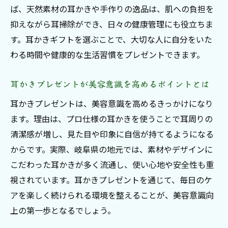
ば、天然素材の耳かきや手作りの逸品は、肌への負担を
プロフェッショナル耳ケアが推奨する安全
抑えながら耳掃除ができ、日々の健康管理にも役立ちま
性とは
す。耳かきギフトを選ぶことで、大切な人に自分をいた
耳かきギフトの持ちやすさや機能性を徹底
わる時間や健康的な生活習慣をプレゼントできます。
検証
耳かきプレゼントで失敗しない選び方のヒ
耳かきプレゼントが美容意識を高めるポイントとは
ント
耳かきプレゼントは、美容意識を高めるきっかけになり
素材選びと快適さを両立する耳かきギフト
ます。理由は、プロ仕様の耳かきを使うことで耳周りの
の魅力
清潔感が増し、見た目や印象に自信が持てるようになる
大切な人へ贈る耳かきプレゼントの魅力徹底解
からです。実際、岐阜県の地元では、素材やデザインに
説
こだわった耳かきが多く流通し、使い心地や安全性も重
耳かきギフトが伝える思いやりと心遣いの
視されています。耳かきプレゼントを通じて、毎日のケ
価値
アを楽しく続けられる環境を整えることが、美容意識向
耳かきプレゼントが特別な贈り物になる理
上の第一歩となるでしょう。
由とは