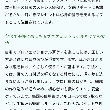
耳かきプレゼント選びに悩んだら注目のポイン
贈る相手の日常のストレス緩和や、安眠サポートにも繋
ト
がるため、耳かきプレゼントは心身の健康を支えるギフ
耳かきギフト選びで重視すべき安全性と使
トとして注目されています。
いやすさ
耳かきプレゼントが喜ばれる素材や形状の
自宅で手軽に楽しめるプロフェッショナル耳ケアの方
特徴
法
プロフェッショナル耳ケア視点で選ぶおす
自宅でプロフェッショナル耳ケアを楽しむには、正しい
すめの基準
方法と適切な道具選びが重要です。まず、耳かきは清潔
贈る相手の好みに合わせた耳かきギフトの
な状態を保ち、やさしく使うことが基本です。手順とし
選択ポイント
ては、耳の入口付近を軽くなぞる程度にし、深く差し込
まないよう注意しましょう。プロ仕様の耳かきは、細部
耳かきプレゼント選びに役立つ最新トレン
の作り込みが違うため、初心者でも扱いやすく、安全に
ド情報
ケアできます。毎回の使用後はアルコールで拭き取るな
失敗しない耳かきギフト選びのコツを徹底
ど、衛生管理も徹底しましょう。これらのポイントを押
解説