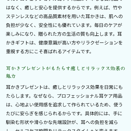
プロフェッショナル耳ケアで美容も健康もアッ
はなく、癒しと安心を提供するからです。例えば、竹や
プ
ステンレスなどの高品質素材を用いた耳かきは、肌への
耳かきギフトで叶える美と健康のセルフケ
負担が少なく、安全性にも優れています。毎日のケアが
ア術
楽しみになり、贈られた方の生活の質も向上します。耳
耳かきプレゼントが美容意識を高めるポイ
かきギフトは、健康意識が高い方やリラクゼーションを
ントとは
重視する方にこそ喜ばれるアイテムです。
プロフェッショナル耳ケアで感じる体調変
耳かきプレゼントがもたらす癒しとリラックス効果の
化の実感
魅力
耳かきギフトの積極活用が健康維持に役立
耳かきプレゼントは、癒しとリラックス効果を日常にも
つ理由
たらします。なぜなら、プロフェッショナル耳ケア用品
耳かきプレゼントでヘルシーライフをサポ
は、心地よい使用感を追求して作られているため、使う
ート
たびに安らぎを感じられるからです。具体的には、手に
美容と健康を叶える耳かきギフトの選び方
馴染む形状や滑らかな先端設計が、耳への負担を減ら
ガイド
し、セルフケア時間をリラックスタイムへと変えます。