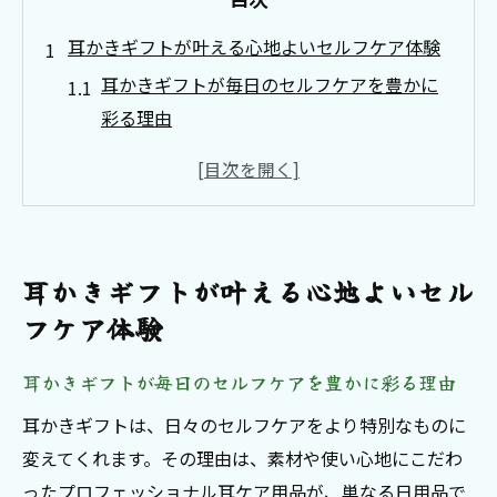
耳かきギフトが叶える心地よいセルフケア体験
耳かきギフトが毎日のセルフケアを豊かに
彩る理由
耳かきプレゼントがもたらす癒しとリラッ
クス効果の魅力
自宅で手軽に楽しめるプロフェッショナル
耳ケアの方法
耳かきギフトが叶える心地よいセル
耳かきギフト選びがセルフケア習慣を変え
フケア体験
るきっかけに
耳かきプレゼントで始める健康的なリラク
耳かきギフトが毎日のセルフケアを豊かに彩る理由
ゼーション生活
耳かきギフトは、日々のセルフケアをより特別なものに
プロの耳ケア体験を耳かきギフトで贈る特
変えてくれます。その理由は、素材や使い心地にこだわ
別なひととき
ったプロフェッショナル耳ケア用品が、単なる日用品で