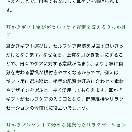
さえることで、自宅でも安心して耳ケアを続けられま
岐阜県関市本巣市で話題の耳かきギフトを知る
す。
注目の耳かきギフトやプレゼントの最新動
向を紹介
耳かきギフト選びがセルフケア習慣を変えるきっかけ
プロフェッショナル耳ケアが人気を集める
に
理由とは
耳かきギフト選びは、セルフケア習慣を見直す良いきっ
地元で選ばれる耳かきギフトの特徴とおす
かけとなります。なぜなら、上質な耳かきを手にするこ
すめポイント
とで、日々のケアに対する意識が高まり、より丁寧に自
話題の耳かきプレゼントが支持される秘密
分を労わる習慣が根付きやすくなるからです。例えば、
を紐解く
ギフト用に選ぶ際は、相手の肌質や好みに合わせて素材
耳かきギフトのプレゼント利用が増えてい
やデザインを選ぶと、長く愛用してもらえます。耳かき
る背景
ギフトがセルフケアの入り口となり、健康維持やリラク
ゼーションの習慣化に役立つでしょう。
岐阜周辺で注目される耳かきギフトの魅力
解説
耳かきプレゼントで始める健康的なリラクゼーション
自分へのご褒美に最適な耳かきプレゼント特集