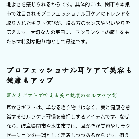
地よさを感じられるからです。具体的には、関市や本巣
耳かきプレゼントがストレス解消に役立つ
市で注目されるプロフェッショナル耳ケアのトレンドを
理由
取り入れたギフト選びが、贈る方のセンスや思いやりを
プロフェッショナル耳ケアで得られる深い
伝えます。大切な人の毎日に、ワンランク上の癒しをも
癒し効果
たらす特別な贈り物として最適です。
現代女性におすすめの耳かきギフト活用術
リラクゼーションと美容を両立させる耳か
きプレゼント
プロフェッショナル耳ケアで美容も
自宅でできる新しい癒しの習慣を耳かきギ
健康もアップ
フトで
耳かきギフトで叶える美と健康のセルフケア術
素材と使い心地から考える耳かき選びの極意
耳かきギフト選びで重要な素材の違いと特
耳かきギフトは、単なる贈り物ではなく、美と健康を意
徴
識するセルフケア習慣を後押しするアイテムです。なぜ
なら、岐阜県関市や本巣市では、耳かきが美容やリラク
耳かきプレゼントは使い心地が長く愛され
ゼーションの一環として定着しつつあるからです。例え
るポイント