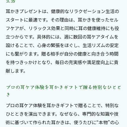
生活
耳かきギフトで叶える自分磨きの新習慣と
耳かきプレゼントは、健康的なリラクゼーション生活の
は
スタートに最適です。その理由は、耳かきを使ったセル
耳かきプレゼントが日常に豊かな癒しをプ
フケアが、リラックス効果と同時に耳の健康維持にも役
ラス
立つからです。具体的には、週に数回の耳ケアタイムを
プロフェッショナル耳ケアを自分への贈り
設けることで、心身の緊張をほぐし、生活リズムの安定
物に選ぶ理由
にも繋がります。贈る相手が自分の健康と向き合う時間
ご褒美タイムにぴったりな耳かきギフト特
を持つきっかけとなり、毎日の充実感や満足度向上に貢
集
献します。
耳かきプレゼントでセルフケアを楽しむコ
ツ
プロの耳ケア体験を耳かきギフトで贈る特別なひとと
き
忙しい女性のための耳かきギフト活用法
耳かきギフトが生むリラクゼーションの新常識
プロの耳ケア体験を耳かきギフトで贈ることで、特別な
ひとときを演出できます。なぜなら、専門的な知識や技
耳かきギフトで広がるリラクゼーション体
術に基づいて作られた耳かきは、使うたびに“本物”の心
験の魅力