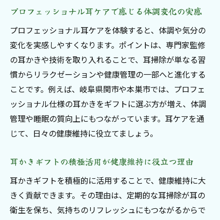
プロフェッショナル耳ケアで感じる体調変化の実感
プロフェッショナル耳ケアで体験する贈り
物の真価
プロフェッショナル耳ケアを体験すると、体調や気分の
相手に合わせた耳かきギフトの選び方を徹
変化を実感しやすくなります。ポイントは、専門家監修
底紹介
の耳かきや技術を取り入れることで、耳掃除が単なる習
慣からリラクゼーションや健康管理の一部へと進化する
耳かきプレゼントで生まれる感動のエピソ
ことです。例えば、岐阜県関市や本巣市では、プロフェ
ード
ッショナル仕様の耳かきをギフトに選ぶ方が増え、体調
贈る相手が本当に喜ぶ耳かきギフトの選定
管理や睡眠の質向上にもつながっています。耳ケアを通
術
じて、日々の健康維持に役立てましょう。
耳かきギフトの積極活用が健康維持に役立つ理由
耳かきギフトを積極的に活用することで、健康維持に大
きく貢献できます。その理由は、定期的な耳掃除が耳の
衛生を保ち、気持ちのリフレッシュにもつながるからで