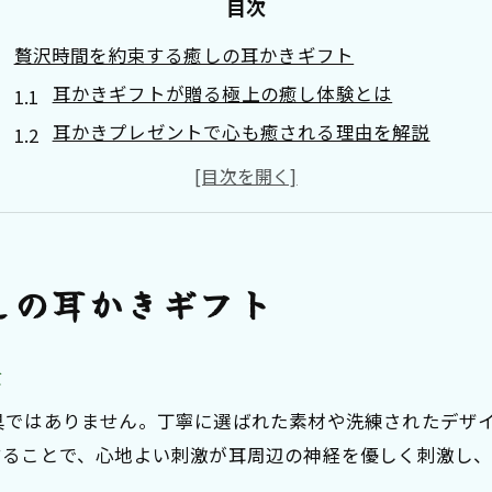
目次
贅沢時間を約束する癒しの耳かきギフト
耳かきギフトが贈る極上の癒し体験とは
耳かきプレゼントで心も癒される理由を解説
高級癒しの耳かきが喜ばれる場面と選び方
耳かきギフトがリラックスタイムに最適な理由
耳かきプレゼントで叶える贅沢なひとときの秘訣
高級耳かき選びで叶う極上のリラックス感
しの耳かきギフト
耳かきギフトで感じる高級感とリラックス効果
極上の耳かきプレゼントが心地よさを生む理由
は
高級素材を用いた耳かきギフトの特徴と選び方
具ではありません。丁寧に選ばれた素材や洗練されたデザ
耳かきプレゼントで体感する贅沢な癒し時間
することで、心地よい刺激が耳周辺の神経を優しく刺激し
リラックス重視の耳かきギフトの選定ポイント