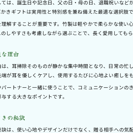
しては、誕生日や記念日、父の日・母の日、退職祝いなど
耳かきギフトで重視すべき選定ポイントを解説
耳かきギフトは実用性と特別感を兼ね備えた最適な選択肢
耳かきプレゼント選びで注目したい機能と構造
を理解することが重要です。竹製は軽やかで柔らかな使い
口コミで人気の耳かきギフトの選び方を紹介
れのしやすさも考慮しながら選ぶことで、長く愛用してもら
高級耳かきギフトで得られる満足感とこだわり
個性を引き立てる耳かきプレゼントの選び方
適な理由
大切な人へ贈る極上耳かきで癒しを届けよう
由は、耳掃除そのものが静かな集中時間となり、日常の忙
耳かきギフトが大切な人への思いやりを伝える
先端が耳を優しくケアし、使用するたびに心地よい癒しを
耳かきプレゼントで心に残る癒しを贈る方法
やパートナーと一緒に使うことで、コミュニケーションの
贈り物に最適な耳かきギフトの選び方を解説
寄与する大きなポイントです。
極上の耳かきギフトで感謝の気持ちを伝えよう
耳かきプレゼントが特別な日の贈り物に選ばれる理
ときの秘訣
秘訣は、使い心地やデザインだけでなく、贈る相手への気