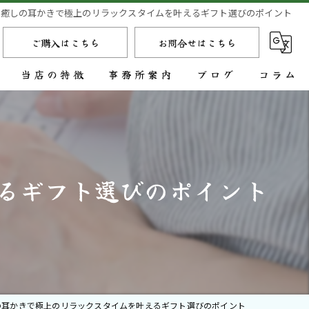
級癒しの耳かきで極上のリラックスタイムを叶えるギフト選びのポイント
ご購入はこちら
お問合せはこちら
当店の特徴
事務所案内
ブログ
コラム
鉄
金
るギフト選びのポイント
持ち運び
金属
オーダーメイド
の耳かきで極上のリラックスタイムを叶えるギフト選びのポイント