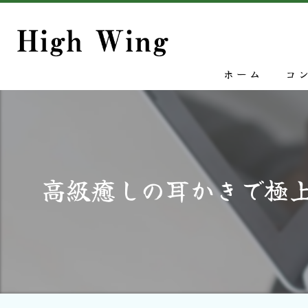
ホーム
コ
高級癒しの耳かきで極