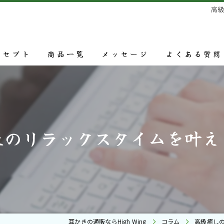
高
ンセプト
商品一覧
メッセージ
よくある質問
上のリラックスタイムを叶え
耳かきの通販ならHigh Wing
コラム
高級癒し