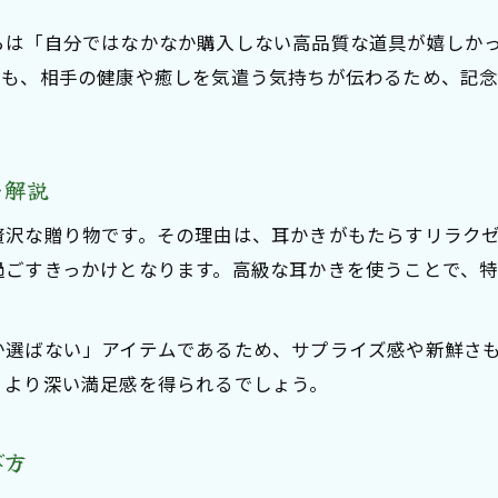
耳かきプレゼントなら素材の特徴を楽しんで
らは「自分ではなかなか購入しない高品質な道具が嬉しか
耳かきギフトに最適な素材の違いを徹底比較
ても、相手の健康や癒しを気遣う気持ちが伝わるため、記
チタン製耳かきと竹製耳かきの特徴と選び方
耳かきプレゼントで素材ごとの使い心地を実感
贈り物に喜ばれる耳かきギフト素材の選び方
を解説
耳かきギフトで注目される素材別の魅力を紹介
贅沢な贈り物です。その理由は、耳かきがもたらすリラク
安全性と心地よさが共存する耳かき体験の魅力
過ごすきっかけとなります。高級な耳かきを使うことで、
耳かきギフトで叶える安全で優しいリラックス
耳かきプレゼントが安全性を重視する理由
か選ばない」アイテムであるため、サプライズ感や新鮮さ
安心して使える耳かきギフトの特徴を解説
、より深い満足感を得られるでしょう。
安全性と癒しを両立させた耳かきプレゼント
耳の健康を守る耳かきギフト選びのポイント
び方
こだわり派が注目する耳かきギフトの選び方